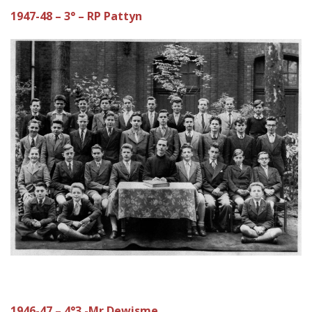
1947-48 – 3° – RP Pattyn
1946-47 – 4°3 -Mr Dewisme